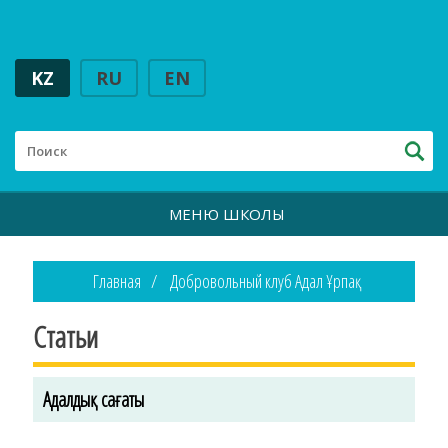
KZ
RU
EN
МЕНЮ ШКОЛЫ
Главная
Добровольный клуб Адал Ұрпақ
Статьи
Адалдық сағаты