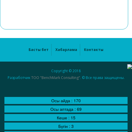
Басты бет
Хабарлама
Контакты
Copyright © 2018
Разработчик
ТОО "BenchMark Consulting"
. © Все права защищены.
Осы айда :
170
Осы аптада :
69
Кеше :
15
Бүгін :
3