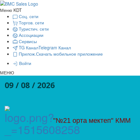
Меню KDT
Соц. сети
Торгов. сети
Туристич. сети
Ассоциации
Сервисы
TG Канал
Telegram Канал
Прилож.
Скачать мобильное приложение
Войти
МЕНЮ
09 / 08 / 2026
"№21 орта мектеп" КММ