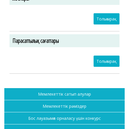
Толығырақ
Парасаттылық сағаттары
Толығырақ
Мемлекеттік сатып алулар
Мемлекеттік рәміздер
Бос лауазымға орналасу үшін конкурс