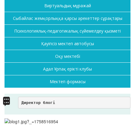
Виртуальдық мұражай
Сыбайлас жемқорлыққа қарсы әрекеттер сұрақтары
Психологиялық-педагогикалық сүйемелдеу қызметі
Қауіпсіз мектеп автобусы
Оқу мектебі
Адал Ұрпақ ерікті клубы
Мектеп формасы
Директор блогі