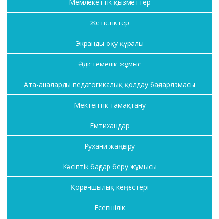
Мемлекеттік қызметтер
Жетістіктер
Экранды оқу құралы
Әдістемелік жұмыс
Ата-аналарды педагогикалық қолдау бағдарламасы
Мектептік тамақтану
Емтихандар
Рухани жаңғыру
Кәсіптік бағдар беру жұмысы
Қорғаншылық кеңестері
Есепшілік