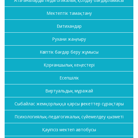
Ата-аналарды педагогикалық қолдау бағдарламасы
Мектептік тамақтану
Емтихандар
Рухани жаңғыру
Кәсіптік бағдар беру жұмысы
Қорғаншылық кеңестері
Есепшілік
Виртуальдық мұражай
Сыбайлас жемқорлыққа қарсы әрекеттер сұрақтары
Психологиялық-педагогикалық сүйемелдеу қызметі
Қауіпсіз мектеп автобусы