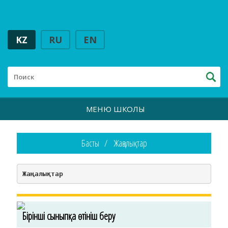
KZ
RU
EN
МЕНЮ ШКОЛЫ
Басты
Жаңалықтар
Жаңалықтар
Бірінші сыныпқа өтініш беру