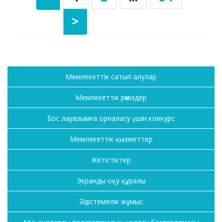
>
Мемлекеттік сатып алулар
Мемлекеттік рәміздер
Бос лауазымға орналасу үшін конкурс
Мемлекеттік қызметтер
Жетістіктер
Экранды оқу құралы
Әдістемелік жұмыс