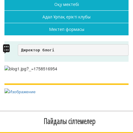
Оқу мектебі
Адал Ұрпақ ерікті клубы
Мектеп формасы
Директор блогі
Пайдалы сілтемелер