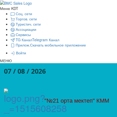
Меню KDT
Соц. сети
Торгов. сети
Туристич. сети
Ассоциации
Сервисы
TG Канал
Telegram Канал
Прилож.
Скачать мобильное приложение
Войти
МЕНЮ
07 / 08 / 2026
"№21 орта мектеп" КММ