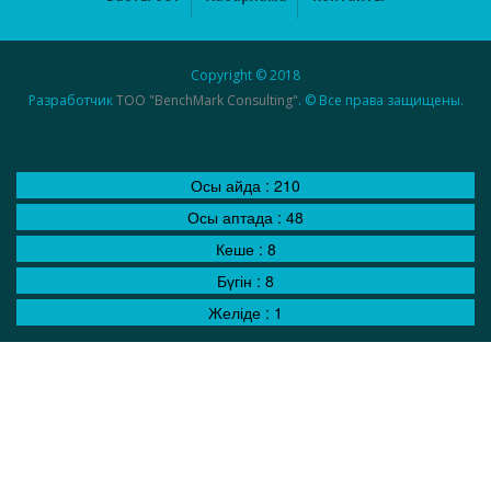
Copyright © 2018
Разработчик
ТОО "BenchMark Consulting"
. © Все права защищены.
Осы айда :
210
Осы аптада :
48
Кеше :
8
Бүгін :
8
Желіде :
1