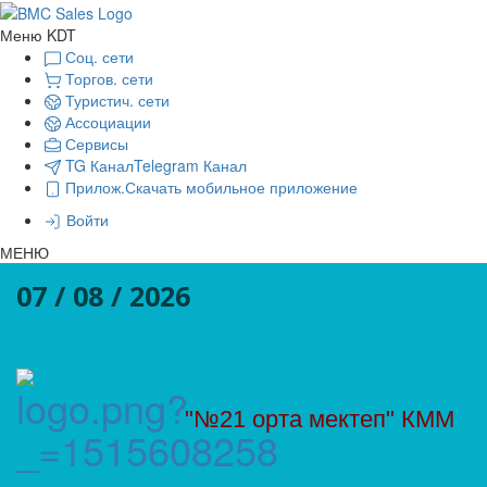
Меню KDT
Соц. сети
Торгов. сети
Туристич. сети
Ассоциации
Сервисы
TG Канал
Telegram Канал
Прилож.
Скачать мобильное приложение
Войти
МЕНЮ
07 / 08 / 2026
"№21 орта мектеп" КММ