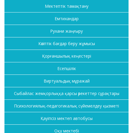
Мектептік тамақтану
Емтихандар
Рухани жаңғыру
Кәсіптік бағдар беру жұмысы
Қорғаншылық кеңестері
Есепшілік
Виртуальдық мұражай
Сыбайлас жемқорлыққа қарсы әрекеттер сұрақтары
Психологиялық-педагогикалық сүйемелдеу қызметі
Қауіпсіз мектеп автобусы
Оқу мектебі