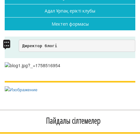
Адал Ұрпақ ерікті клубы
Мектеп формасы
Директор блогі
Пайдалы сілтемелер