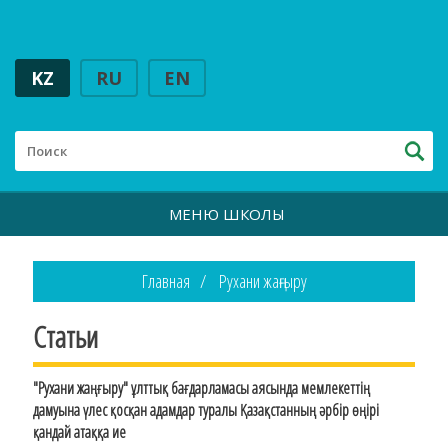
KZ
RU
EN
МЕНЮ ШКОЛЫ
Главная
Рухани жаңғыру
Статьи
"Рухани жаңғыру" ұлттық бағдарламасы аясында мемлекеттің
дамуына үлес қосқан адамдар туралы Қазақстанның әрбір өңірі
қандай атаққа ие