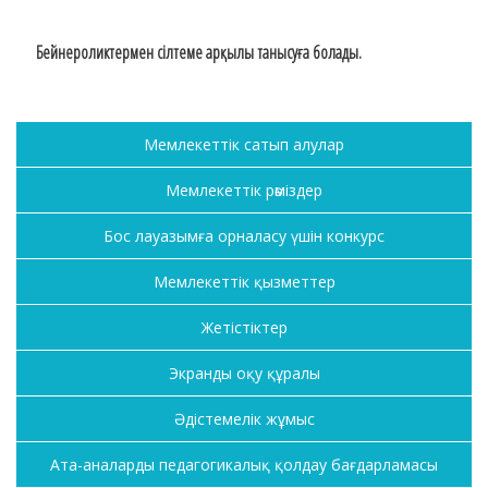
Бейнероликтермен
сілтеме
арқылы танысуға болады.
Мемлекеттік сатып алулар
Мемлекеттік рәміздер
Бос лауазымға орналасу үшін конкурс
Мемлекеттік қызметтер
Жетістіктер
Экранды оқу құралы
Әдістемелік жұмыс
Ата-аналарды педагогикалық қолдау бағдарламасы