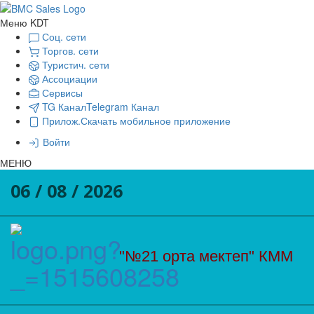
Меню KDT
Соц. сети
Торгов. сети
Туристич. сети
Ассоциации
Сервисы
TG Канал
Telegram Канал
Прилож.
Скачать мобильное приложение
Войти
МЕНЮ
06 / 08 / 2026
"№21 орта мектеп" КММ