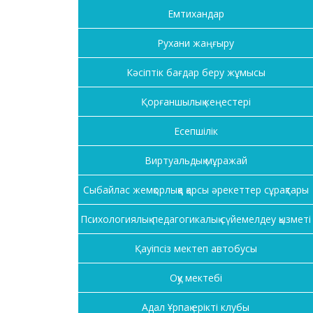
Емтихандар
Рухани жаңғыру
Кәсіптік бағдар беру жұмысы
Қорғаншылық кеңестері
Есепшілік
Виртуальдық мұражай
Сыбайлас жемқорлыққа қарсы әрекеттер сұрақтары
Психологиялық-педагогикалық сүйемелдеу қызметі
Қауіпсіз мектеп автобусы
Оқу мектебі
Адал Ұрпақ ерікті клубы