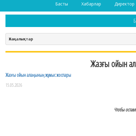
Басты
Хабарлар
Директор
Б
Жаңалықтар
Жазғы ойын а
Жазғы ойын алаңының жұмыс жоспары
15.05.2026
Чтобы остав