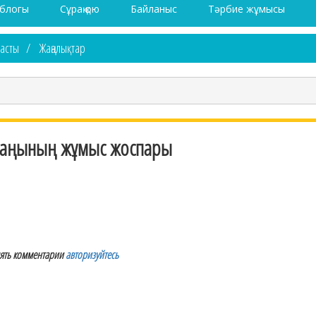
 блогы
Сұрақ қою
Байланыс
Тәрбие жұмысы
асты
Жаңалықтар
лаңының жұмыс жоспары
лять комментарии
авторизуйтесь