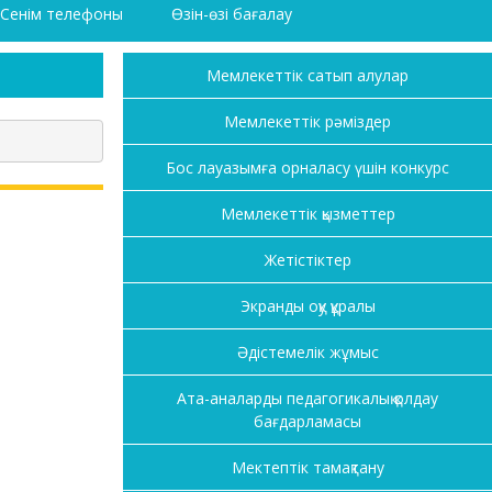
Сенім телефоны
Өзін-өзі бағалау
Мемлекеттік сатып алулар
Мемлекеттік рәміздер
Бос лауазымға орналасу үшін конкурс
Мемлекеттік қызметтер
Жетістіктер
Экранды оқу құралы
Әдістемелік жұмыс
Ата-аналарды педагогикалық қолдау
бағдарламасы
Мектептік тамақтану