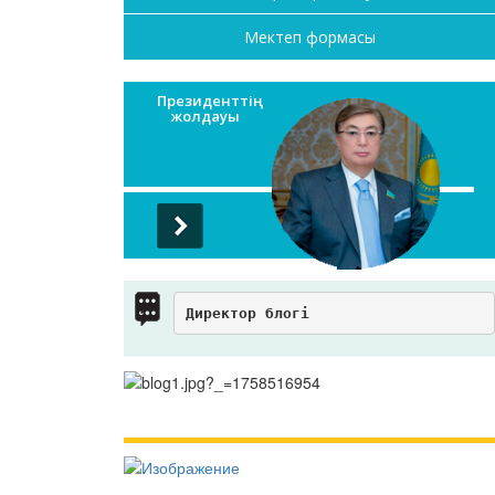
Мектеп формасы
Президенттің
жолдауы
Директор блогі