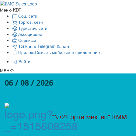
Меню KDT
Соц. сети
Торгов. сети
Туристич. сети
Ассоциации
Сервисы
TG Канал
Telegram Канал
Прилож.
Скачать мобильное приложение
Войти
МЕНЮ
06 / 08 / 2026
"№21 орта мектеп" КММ