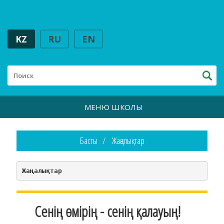
KZ
RU
EN
МЕНЮ ШКОЛЫ
Басты
Жаңалықтар
Жаңалықтар
Сенің өмірің - сенің қалауың!