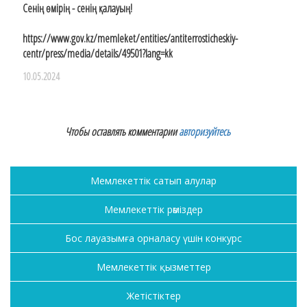
Сенің өмірің - сенің қалауың!
https://www.gov.kz/memleket/entities/antiterrosticheskiy-
centr/press/media/details/49501?lang=kk
10.05.2024
Чтобы оставлять комментарии
авторизуйтесь
Мемлекеттік сатып алулар
Мемлекеттік рәміздер
Бос лауазымға орналасу үшін конкурс
Мемлекеттік қызметтер
Жетістіктер