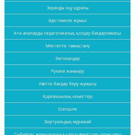
Экранды оқу құралы
Әдістемелік жұмыс
Ата-аналарды педагогикалық қолдау бағдарламасы
Мектептік тамақтану
Емтихандар
Рухани жаңғыру
Кәсіптік бағдар беру жұмысы
Қорғаншылық кеңестері
Есепшілік
Виртуальдық мұражай
Сыбайлас жемқорлыққа қарсы әрекеттер сұрақтары