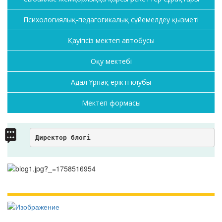
Психологиялық-педагогикалық сүйемелдеу қызметі
Қауіпсіз мектеп автобусы
Оқу мектебі
Адал Ұрпақ ерікті клубы
Мектеп формасы
Директор блогі