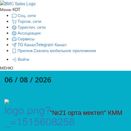
Меню KDT
Соц. сети
Торгов. сети
Туристич. сети
Ассоциации
Сервисы
TG Канал
Telegram Канал
Прилож.
Скачать мобильное приложение
Войти
МЕНЮ
06 / 08 / 2026
"№21 орта мектеп" КММ