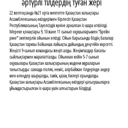
әртүрлі тілдердің туған жері
22 желтоқсанда №21 орта мектепте Қазақстан халықтары
Ассамблеясының өкілдерімен бірлесіп Қазақстан
Республикасының Тәуелсіздік күніне арналған іс-шара өткізілді.
Мереке қонақтары 9, 10 және 11 сынып оқушыларымен "Брейн
ринг" зияткерлік ойынын өткізді. Ойын барысында біздің балалар
Қазақстан тарихы бойынша лайықты дайындық деңгейін көрсетті.
Жеңісті 9-сынып командасы жеңіп алды. Жеңімпаздар бағалы
сыйлықтармен марапатталды. Ойыннан кейін 5-7 сынып
оқушылары Қазақстан халықтарының мәдени мұраларын
таныстырды: сахнада поляк, неміс, әзірбайжан тілдерінде әндер
мен өлеңдер шырқалды, тәжік, қазақ билері орындалды.
Қазақстан халықтары Ассамблеясының өкілдері қатысушыларға
ұйымдастырылған іс-шара үшін алғыстарын білдірді.