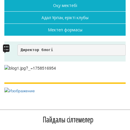
Оқу мектебі
Адал Ұрпақ ерікті клубы
Мектеп формасы
Директор блогі
Пайдалы сілтемелер