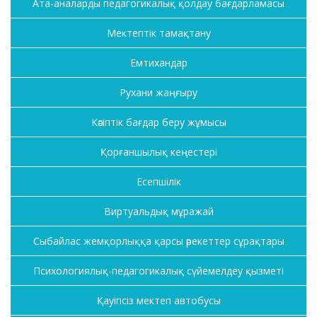
Ата-аналарды педагогикалық қолдау бағдарламасы
Мектептік тамақтану
Емтихандар
Рухани жаңғыру
Кәсіптік бағдар беру жұмысы
Қорғаншылық кеңестері
Есепшілік
Виртуальдық мұражай
Сыбайлас жемқорлыққа қарсы әрекеттер сұрақтары
Психологиялық-педагогикалық сүйемелдеу қызметі
Қауіпсіз мектеп автобусы