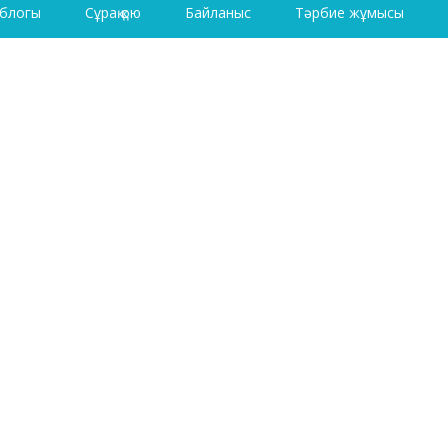
 блогы
Сұрақ қою
Байланыс
Тәрбие жұмысы