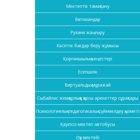
Мектептік тамақтану
Емтихандар
Рухани жаңғыру
Кәсіптік бағдар беру жұмысы
Қорғаншылық кеңестері
Есепшілік
Виртуальдық мұражай
Сыбайлас жемқорлыққа қарсы әрекеттер сұрақтары
Психологиялық-педагогикалық сүйемелдеу қызметі
Қауіпсіз мектеп автобусы
Оқу мектебі