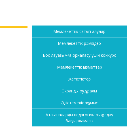
Мемлекеттік сатып алулар
Мемлекеттік рәміздер
Бос лауазымға орналасу үшін конкурс
Мемлекеттік қызметтер
Жетістіктер
Экранды оқу құралы
Әдістемелік жұмыс
Ата-аналарды педагогикалық қолдау
бағдарламасы