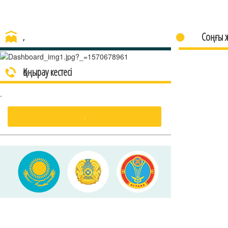
Соңғы 
,
Қоңырау кестесі
.
.