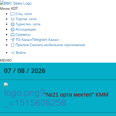
Меню KDT
Соц. сети
Торгов. сети
Туристич. сети
Ассоциации
Сервисы
TG Канал
Telegram Канал
Прилож.
Скачать мобильное приложение
Войти
МЕНЮ
07 / 08 / 2026
"№21 орта мектеп" КММ