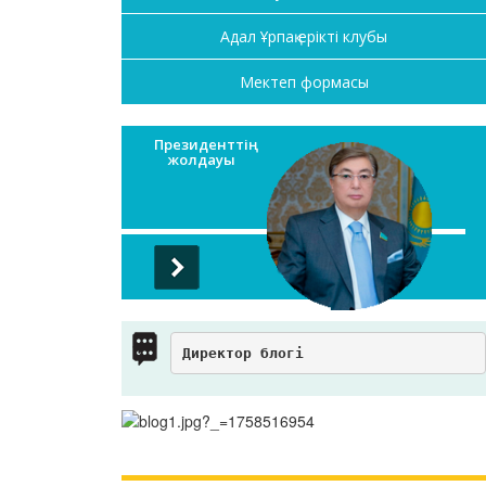
Адал Ұрпақ ерікті клубы
Мектеп формасы
Президенттің
жолдауы
Директор блогі