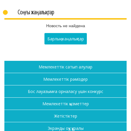
Соңғы жаңалықтар
Новость не найдена
Барлық жаңалықтар
Мемлекеттік сатып алулар
Мемлекеттік рәміздер
Бос лауазымға орналасу үшін конкурс
Мемлекеттік қызметтер
Жетістіктер
Экранды оқу құралы