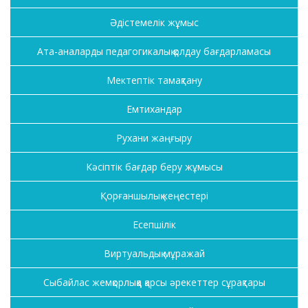
Әдістемелік жұмыс
Ата-аналарды педагогикалық қолдау бағдарламасы
Мектептік тамақтану
Емтихандар
Рухани жаңғыру
Кәсіптік бағдар беру жұмысы
Қорғаншылық кеңестері
Есепшілік
Виртуальдық мұражай
Сыбайлас жемқорлыққа қарсы әрекеттер сұрақтары