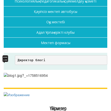
Психологиялық-педагогикалық сүйемелдеу қызметі
Қауіпсіз мектеп автобусы
Оқу мектебі
Адал Ұрпақ ерікті клубы
Мектеп формасы
Директор блогі
Үйірмелер