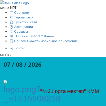
Меню KDT
Соц. сети
Торгов. сети
Туристич. сети
Ассоциации
Сервисы
TG Канал
Telegram Канал
Прилож.
Скачать мобильное приложение
Войти
МЕНЮ
07 / 08 / 2026
"№21 орта мектеп" КММ