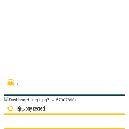
,
Қоңырау кестесі
.