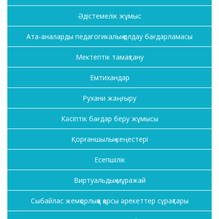
Әдістемелік жұмыс
Ата-аналарды педагогикалық қолдау бағдарламасы
Мектептік тамақтану
Емтихандар
Рухани жаңғыру
Кәсіптік бағдар беру жұмысы
Қорғаншылық кеңестері
Есепшілік
Виртуальдық мұражай
Сыбайлас жемқорлыққа қарсы әрекеттер сұрақтары