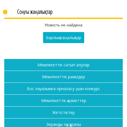
Соңғы жаңалықтар
Новость не найдена
Барлық жаңалықтар
Мемлекеттік сатып алулар
Мемлекеттік рәміздер
Бос лауазымға орналасу үшін конкурс
Мемлекеттік қызметтер
Жетістіктер
Экранды оқу құралы