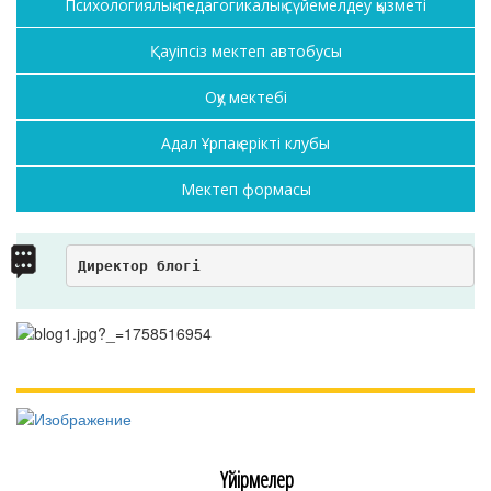
Психологиялық-педагогикалық сүйемелдеу қызметі
Қауіпсіз мектеп автобусы
Оқу мектебі
Адал Ұрпақ ерікті клубы
Мектеп формасы
Директор блогі
Үйірмелер