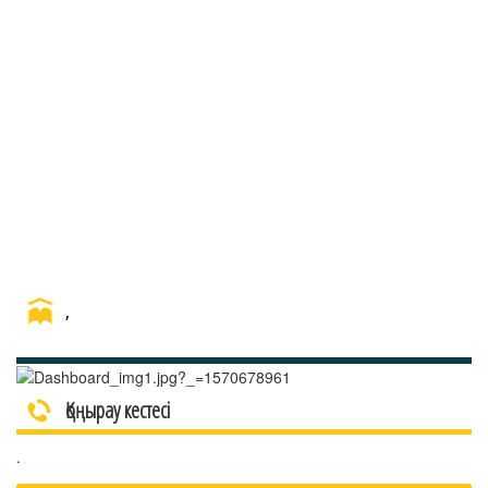
,
Қоңырау кестесі
.