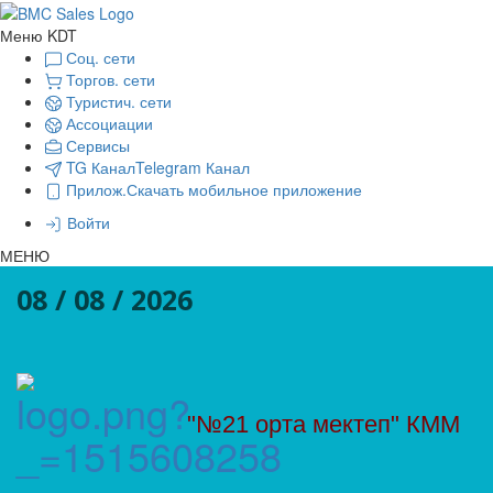
Меню KDT
Соц. сети
Торгов. сети
Туристич. сети
Ассоциации
Сервисы
TG Канал
Telegram Канал
Прилож.
Скачать мобильное приложение
Войти
МЕНЮ
08 / 08 / 2026
"№21 орта мектеп" КММ