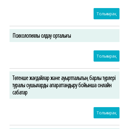
Толығырақ
Психологиялық қолдау орталығы
Толығырақ
Төтенше жағдайлар және ауыртпалықтың барлық түрлері
туралы оқушыларды ақпараттандыру бойынша онлайн
сабақтар
Толығырақ