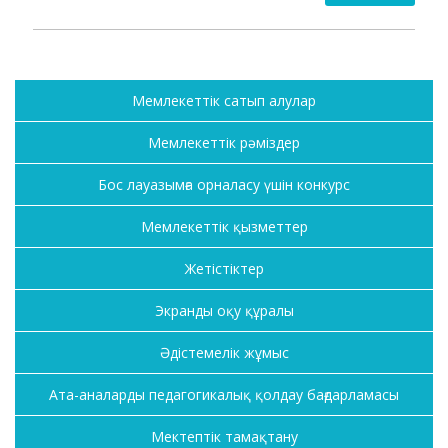
Мемлекеттік сатып алулар
Мемлекеттік рәміздер
Бос лауазымға орналасу үшін конкурс
Мемлекеттік қызметтер
Жетістіктер
Экранды оқу құралы
Әдістемелік жұмыс
Ата-аналарды педагогикалық қолдау бағдарламасы
Мектептік тамақтану