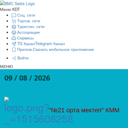
Меню KDT
Соц. сети
Торгов. сети
Туристич. сети
Ассоциации
Сервисы
TG Канал
Telegram Канал
Прилож.
Скачать мобильное приложение
Войти
МЕНЮ
09 / 08 / 2026
"№21 орта мектеп" КММ