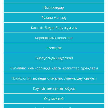
Емтихандар
Рухани жаңғыру
Кәсіптік бағдар беру жұмысы
Қорғаншылық кеңестері
Есепшілік
Виртуальдық мұражай
Сыбайлас жемқорлыққа қарсы әрекеттер сұрақтары
Психологиялық-педагогикалық сүйемелдеу қызметі
Қауіпсіз мектеп автобусы
Оқу мектебі