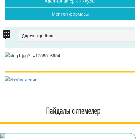
Адал Ұрпақ ерікті клубы
Мектеп формасы
Директор блогі
Пайдалы сілтемелер