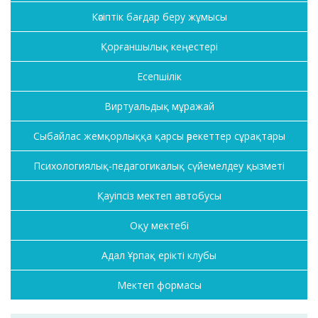
Кәсіптік бағдар беру жұмысы
Қорғаншылық кеңестері
Есепшілік
Виртуальдық мұражай
Сыбайлас жемқорлыққа қарсы әрекеттер сұрақтары
Психологиялық-педагогикалық сүйемелдеу қызметі
Қауіпсіз мектеп автобусы
Оқу мектебі
Адал Ұрпақ ерікті клубы
Мектеп формасы