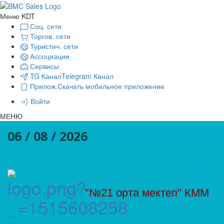
Меню KDT
Соц. сети
Торгов. сети
Туристич. сети
Ассоциации
Сервисы
TG Канал
Telegram Канал
Прилож.
Скачать мобильное приложение
Войти
МЕНЮ
06 / 08 / 2026
"№21 орта мектеп" КММ