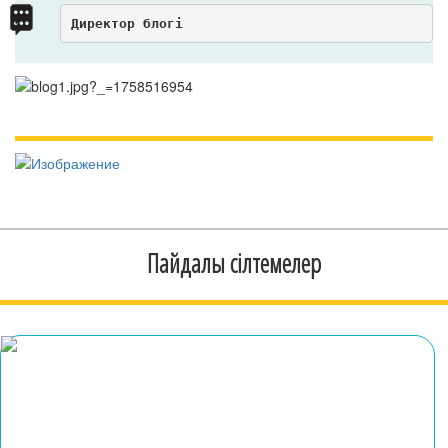
Директор блогі
Пайдалы сілтемелер