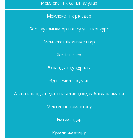
Мемлекеттік сатып алулар
Мемлекеттік рәміздер
Бос лауазымға орналасу үшін конкурс
Мемлекеттік қызметтер
Жетістіктер
Экранды оқу құралы
Әдістемелік жұмыс
Ата-аналарды педагогикалық қолдау бағдарламасы
Мектептік тамақтану
Емтихандар
Рухани жаңғыру