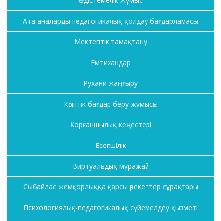
Әдістемелік жұмыс
Ата-аналарды педагогикалық қолдау бағдарламасы
Мектептік тамақтану
Емтихандар
Рухани жаңғыру
Кәсіптік бағдар беру жұмысы
Қорғаншылық кеңестері
Есепшілік
Виртуальдық мұражай
Сыбайлас жемқорлыққа қарсы әрекеттер сұрақтары
Психологиялық-педагогикалық сүйемелдеу қызметі