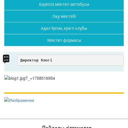
Қауіпсіз мектеп автобусы
Оқу мектебі
Адал Ұрпақ ерікті клубы
Мектеп формасы
Директор блогі