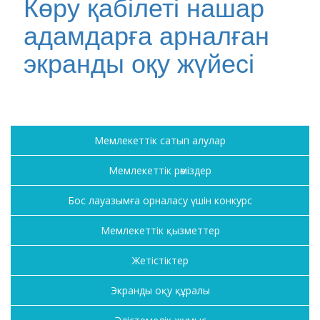
Көру қабілеті нашар
адамдарға арналған
экранды оқу жүйесі
Мемлекеттік сатып алулар
Мемлекеттік рәміздер
Бос лауазымға орналасу үшін конкурс
Мемлекеттік қызметтер
Жетістіктер
Экранды оқу құралы