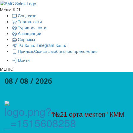
Меню KDT
Соц. сети
Торгов. сети
Туристич. сети
Ассоциации
Сервисы
TG Канал
Telegram Канал
Прилож.
Скачать мобильное приложение
Войти
МЕНЮ
08 / 08 / 2026
"№21 орта мектеп" КММ