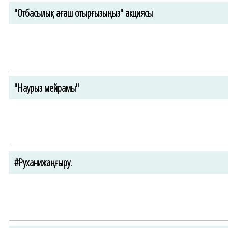
"Отбасылық ағаш отырғызыңыз" акциясы
"Наурыз мейрамы"
#Руханижаңғыру.