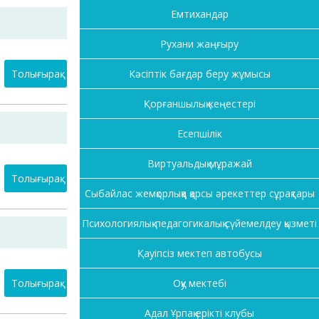
Емтихандар
Рухани жаңғыру
Толығырақ
Кәсіптік бағдар беру жұмысы
Қорғаншылық кеңестері
Есепшілік
Виртуальдық мұражай
Толығырақ
Сыбайлас жемқорлыққа қарсы әрекеттер сұрақтары
Психологиялық-педагогикалық сүйемелдеу қызметі
Қауіпсіз мектеп автобусы
Толығырақ
Оқу мектебі
Адал Ұрпақ ерікті клубы