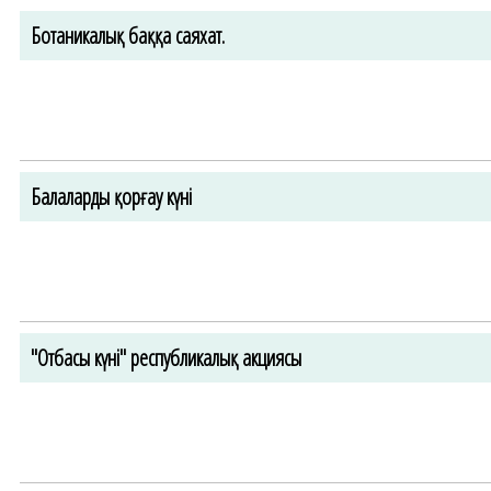
Ботаникалық баққа саяхат.
Балаларды қорғау күні
"Отбасы күні" республикалық акциясы