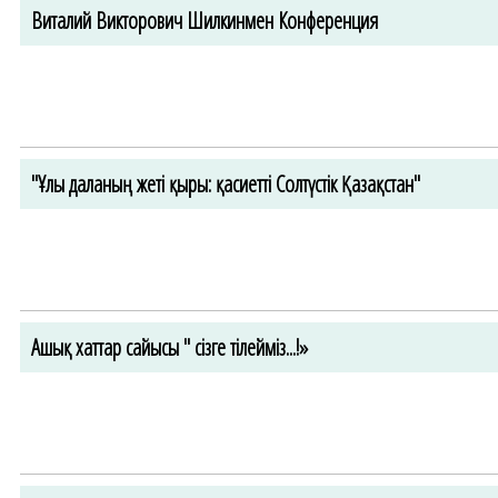
Виталий Викторович Шилкинмен Конференция
"Ұлы даланың жеті қыры: қасиетті Солтүстік Қазақстан"
Ашық хаттар сайысы " сізге тілейміз...!»