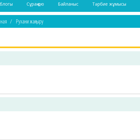
 блогы
Сұрақ қою
Байланыс
Тәрбие жұмысы
вная
Рухани жаңғыру