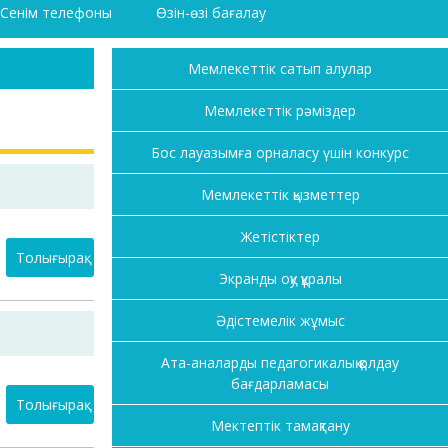
Сенім телефоны
Өзін-өзі бағалау
Мемлекеттік сатып алулар
Мемлекеттік рәміздер
Бос лауазымға орналасу үшін конкурс
Мемлекеттік қызметтер
Жетістіктер
Толығырақ
Экранды оқу құралы
Әдістемелік жұмыс
Ата-аналарды педагогикалық қолдау
бағдарламасы
Толығырақ
Мектептік тамақтану