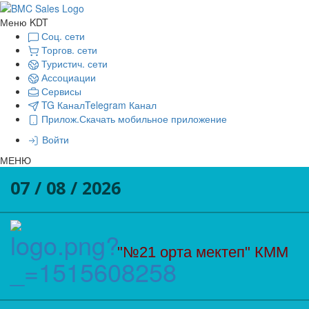
Меню KDT
Соц. сети
Торгов. сети
Туристич. сети
Ассоциации
Сервисы
TG Канал
Telegram Канал
Прилож.
Скачать мобильное приложение
Войти
МЕНЮ
07 / 08 / 2026
"№21 орта мектеп" КММ