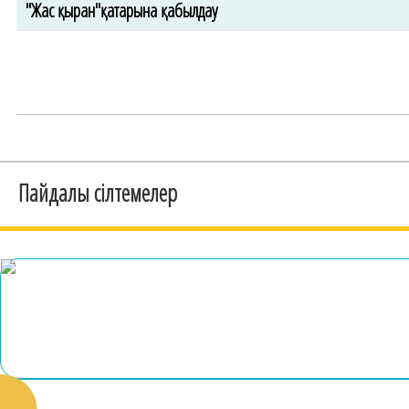
"Жас қыран"қатарына қабылдау
Пайдалы сілтемелер