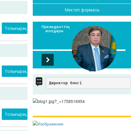
Мектеп формасы
Президенттің
Толығырақ
жолдауы
Толығырақ
Директор блогі
Толығырақ