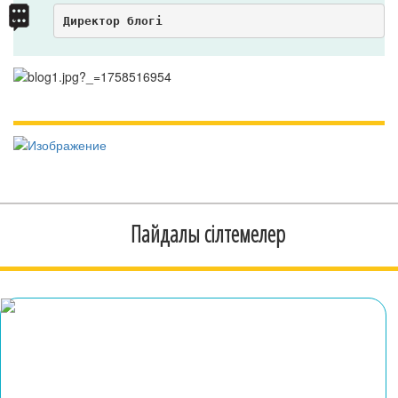
Директор блогі
Пайдалы сілтемелер