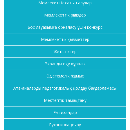
Мемлекеттік сатып алулар
Мемлекеттік рәміздер
Бос лауазымға орналасу үшін конкурс
Мемлекеттік қызметтер
Жетістіктер
Экранды оқу құралы
Әдістемелік жұмыс
Ата-аналарды педагогикалық қолдау бағдарламасы
Мектептік тамақтану
Емтихандар
Рухани жаңғыру