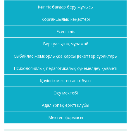
Кәсіптік бағдар беру жұмысы
Қорғаншылық кеңестері
Есепшілік
Виртуальдық мұражай
Сыбайлас жемқорлыққа қарсы әрекеттер сұрақтары
Психологиялық-педагогикалық сүйемелдеу қызметі
Қауіпсіз мектеп автобусы
Оқу мектебі
Адал Ұрпақ ерікті клубы
Мектеп формасы