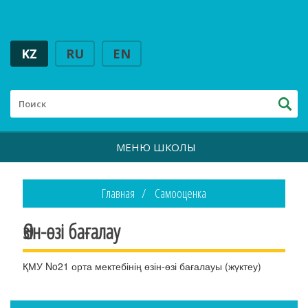
KZ
RU
EN
МЕНЮ ШКОЛЫ
Главная
Самооценка
Өзін-өзі бағалау
ҚМУ No21 орта мектебінің өзін-өзі бағалауы (жүктеу)