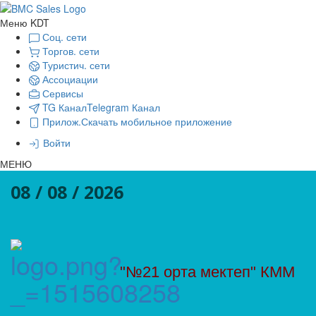
Меню KDT
Соц. сети
Торгов. сети
Туристич. сети
Ассоциации
Сервисы
TG Канал
Telegram Канал
Прилож.
Скачать мобильное приложение
Войти
МЕНЮ
08 / 08 / 2026
"№21 орта мектеп" КММ