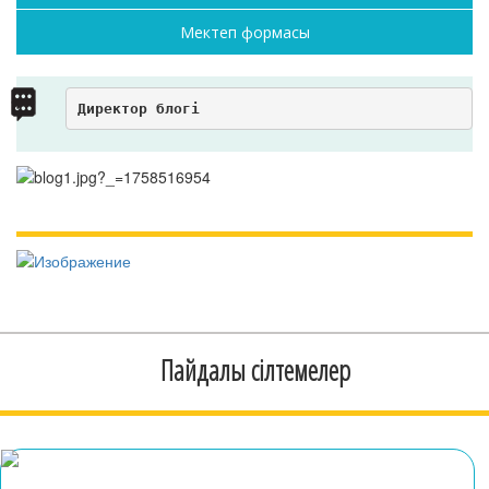
Мектеп формасы
Директор блогі
Пайдалы сілтемелер