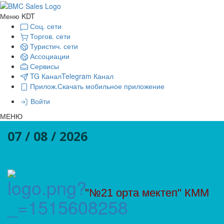
Меню KDT
Соц. сети
Торгов. сети
Туристич. сети
Ассоциации
Сервисы
TG Канал
Telegram Канал
Прилож.
Скачать мобильное приложение
Войти
МЕНЮ
07 / 08 / 2026
"№21 орта мектеп" КММ