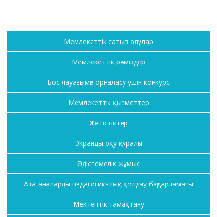
Мемлекеттік сатып алулар
Мемлекеттік рәміздер
Бос лауазымға орналасу үшін конкурс
Мемлекеттік қызметтер
Жетістіктер
Экранды оқу құралы
Әдістемелік жұмыс
Ата-аналарды педагогикалық қолдау бағдарламасы
Мектептік тамақтану