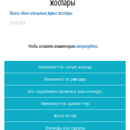
жоспары
Жазғы ойын алаңының жұмыс жоспары
15.05.2026
Чтобы оставлять комментарии
авторизуйтесь
Мемлекеттік сатып алулар
Мемлекеттік рәміздер
Бос лауазымға орналасу үшін конкурс
Мемлекеттік қызметтер
Жетістіктер
Экранды оқу құралы