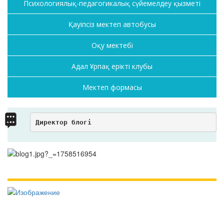
Психологиялық-педагогикалық сүйемелдеу қызметі
Қауіпсіз мектеп автобусы
Оқу мектебі
Адал Ұрпақ ерікті клубы
Мектеп формасы
Директор блогі