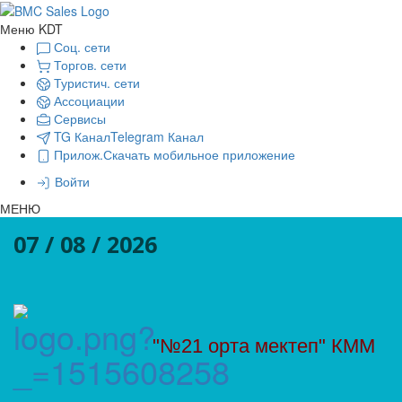
Меню KDT
Соц. сети
Торгов. сети
Туристич. сети
Ассоциации
Сервисы
TG Канал
Telegram Канал
Прилож.
Скачать мобильное приложение
Войти
МЕНЮ
07 / 08 / 2026
"№21 орта мектеп" КММ