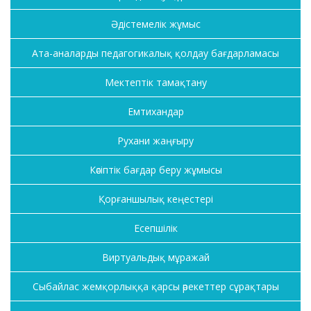
Әдістемелік жұмыс
Ата-аналарды педагогикалық қолдау бағдарламасы
Мектептік тамақтану
Емтихандар
Рухани жаңғыру
Кәсіптік бағдар беру жұмысы
Қорғаншылық кеңестері
Есепшілік
Виртуальдық мұражай
Сыбайлас жемқорлыққа қарсы әрекеттер сұрақтары