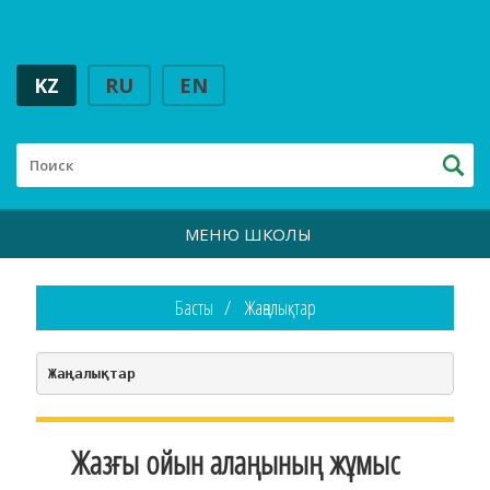
KZ
RU
EN
МЕНЮ ШКОЛЫ
Басты
Жаңалықтар
Жаңалықтар
Жазғы ойын алаңының жұмыс