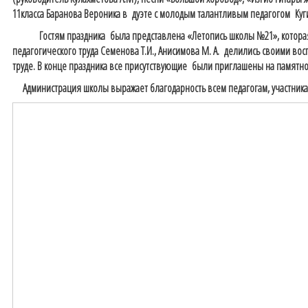
11класса Баранова Вероника в дуэте с молодым талантливым педагогом Куг
Гостям праздника была представлена «Летопись школы №21», которая о
педагогического труда Семенова Т.И., Анисимова М. А. делились своими во
труде. В конце праздника все присутствующие были приглашены на памятно
Администрация школы выражает благодарность всем педагогам, участника