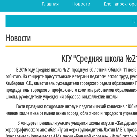
Главная
Новости
Блог директора
Гл
Новости
КГУ "Средняя школа №21
В 2016 году Средняя школа № 21 празднует 60-летний Юбилей. 11 ноября
событию. На концерте присутствовали ветераны педагогического труда, ру
Камбарова С.К., заместитель руководителя городского отдела образования 
председатель городского профсоюзного комитета работников образования 
школы, руководители учреждений образования,коллектив школы.
Гости праздника поздравили школу и педагогический коллектив с Юбилее
членам коллектива от имени акима города, областного и городского управл
В концерте принимали участие учащиеся школы искусств «Жас Дарын» (р
хореографического ансамбля «Туған жер» (руководитель Лахтин М.В.), пр
(руководитель Кулахметова А.М), песни «Большой хоровод», «Изгиб гитары 