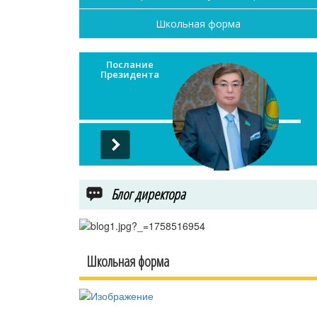
Школьная форма
Послание
Президента
Блог директора
Школьная форма