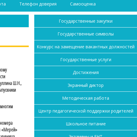
ота
Телефон доверия
Самооценка
Государственные закупки
Государственные символы
Конкурс на замещение вакантных должностей
Государственные услуги
ному
Достижения
сти
уллина Ш.Н.,
Экранный диктор
ыпускники
Методическая работа
 многим
Центр педагогической поддержки родителей
 номера
Школьное питание
ля «Мерей»
 ученица
Экзамены и ЕНТ