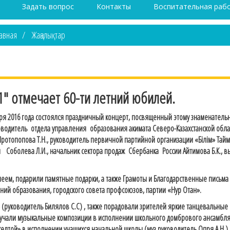
Задать вопрос
Контакты
Воспитательная раб
авная
Жаңалықтар
" отмечает 60-ти летний юбилей.
 2016 года состоялся праздничный концерт, посвященный этому знаменатель
ководитель отдела управления образования акимата Северо-Казахстанской обла
Протопопова Т.Н., руководитель первичной партийной организации «Білім» Тайм
Соболева Л.И., начальник сектора продаж Сбербанка России Айтимова Б.К., в
м, подарили памятные подарки, а также Грамоты и Благодарственные письма
ений образования, городского совета профсоюзов, партии «Нур Отан».
уководитель Билялов С.С) , также порадовали зрителей яркие танцевальные
озвучали музыкальные композиции в исполнении школьного домбрового ансамб
желтой» в исполнении учащихся начальной школы (муз.руководитель Опря А.Н.),