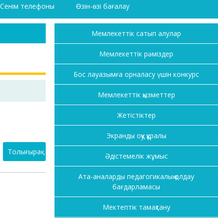
Сенім телефоны
Өзін-өзі бағалау
Мемлекеттік сатып алулар
Мемлекеттік рәміздер
Бос лауазымға орналасу үшін конкурс
Мемлекеттік қызметтер
Жетістіктер
Экранды оқу құралы
Толығырақ
Әдістемелік жұмыс
Ата-аналарды педагогикалық қолдау
бағдарламасы
Мектептік тамақтану