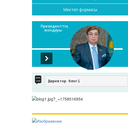
Мектеп формасы
Президенттің
жолдауы
Директор блогі