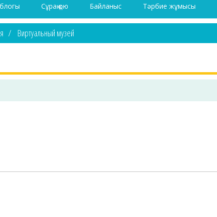
 блогы
Сұрақ қою
Байланыс
Тәрбие жұмысы
ая
Виртуальный музей