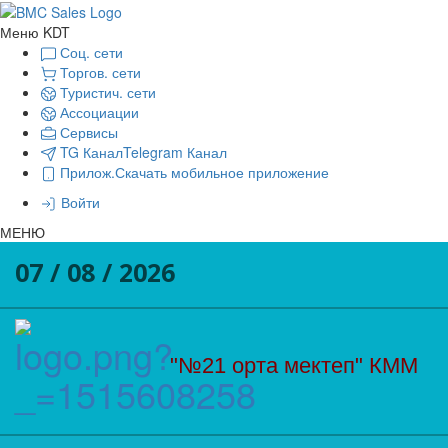
Меню KDT
Соц. сети
Торгов. сети
Туристич. сети
Ассоциации
Сервисы
TG Канал
Telegram Канал
Прилож.
Скачать мобильное приложение
Войти
МЕНЮ
07 / 08 / 2026
"№21 орта мектеп" КММ