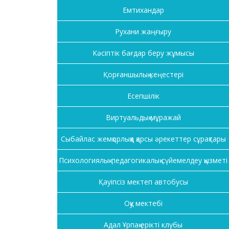
Емтихандар
Рухани жаңғыру
Кәсіптік бағдар беру жұмысы
Қорғаншылық кеңестері
Есепшілік
Виртуальдық мұражай
Сыбайлас жемқорлыққа қарсы әрекеттер сұрақтары
Психологиялық-педагогикалық сүйемелдеу қызметі
Қауіпсіз мектеп автобусы
Оқу мектебі
Адал Ұрпақ ерікті клубы