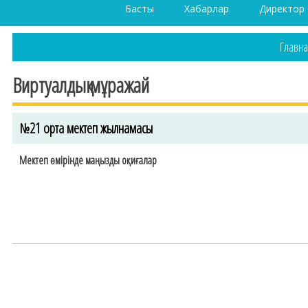
Басты
Хабарлар
Директор
Главн
Виртуалдық мұражай
№21 орта мектеп жылнамасы
Мектеп өмірінде маңызды оқиғалар