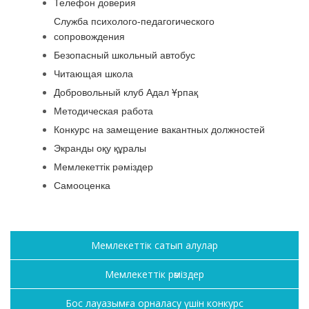
Телефон доверия
Служба психолого-педагогического
сопровождения
Безопасный школьный автобус
Читающая школа
Добровольный клуб Адал Ұрпақ
Методическая работа
Конкурс на замещение вакантных должностей
Экранды оқу құралы
Мемлекеттік рәміздер
Самооценка
Мемлекеттік сатып алулар
Мемлекеттік рәміздер
Бос лауазымға орналасу үшін конкурс