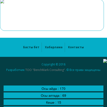
Басты бет
Хабарлама
Контакты
Copyright © 2018
Разработчик
ТОО "BenchMark Consulting"
. © Все права защищены.
Осы айда :
170
Осы аптада :
69
Кеше :
15