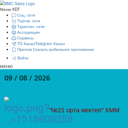
Меню KDT
Соц. сети
Торгов. сети
Туристич. сети
Ассоциации
Сервисы
TG Канал
Telegram Канал
Прилож.
Скачать мобильное приложение
Войти
МЕНЮ
09 / 08 / 2026
"№21 орта мектеп" КММ