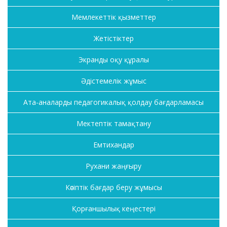
Мемлекеттік қызметтер
Жетістіктер
Экранды оқу құралы
Әдістемелік жұмыс
Ата-аналарды педагогикалық қолдау бағдарламасы
Мектептік тамақтану
Емтихандар
Рухани жаңғыру
Кәсіптік бағдар беру жұмысы
Қорғаншылық кеңестері