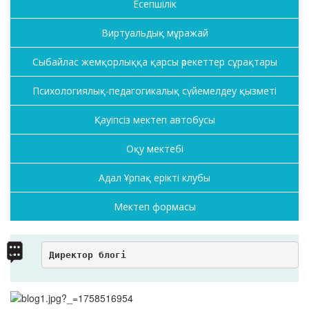
Есепшілік
Виртуальдық мұражай
Сыбайлас жемқорлыққа қарсы әрекеттер сұрақтары
Психологиялық-педагогикалық сүйемелдеу қызметі
Қауіпсіз мектеп автобусы
Оқу мектебі
Адал Ұрпақ ерікті клубы
Мектеп формасы
Директор блогі