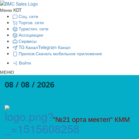
Меню KDT
Соц. сети
Торгов. сети
Туристич. сети
Ассоциации
Сервисы
TG Канал
Telegram Канал
Прилож.
Скачать мобильное приложение
Войти
МЕНЮ
08 / 08 / 2026
"№21 орта мектеп" КММ