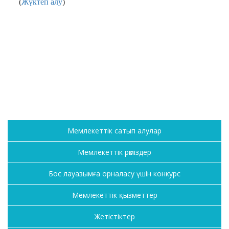
(
Жүктеп алу
)
Мемлекеттік сатып алулар
Мемлекеттік рәміздер
Бос лауазымға орналасу үшін конкурс
Мемлекеттік қызметтер
Жетістіктер