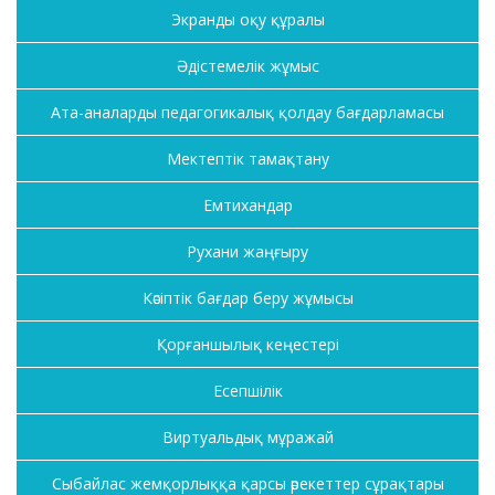
Экранды оқу құралы
Әдістемелік жұмыс
Ата-аналарды педагогикалық қолдау бағдарламасы
Мектептік тамақтану
Емтихандар
Рухани жаңғыру
Кәсіптік бағдар беру жұмысы
Қорғаншылық кеңестері
Есепшілік
Виртуальдық мұражай
Сыбайлас жемқорлыққа қарсы әрекеттер сұрақтары