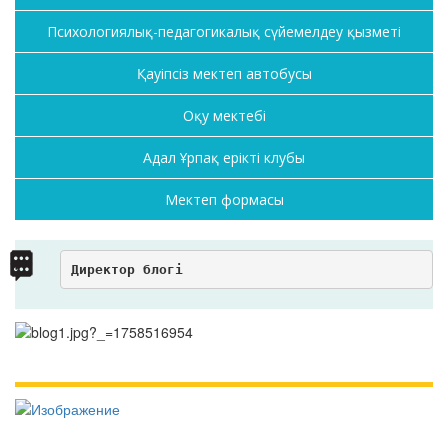
Психологиялық-педагогикалық сүйемелдеу қызметі
Қауіпсіз мектеп автобусы
Оқу мектебі
Адал Ұрпақ ерікті клубы
Мектеп формасы
Директор блогі