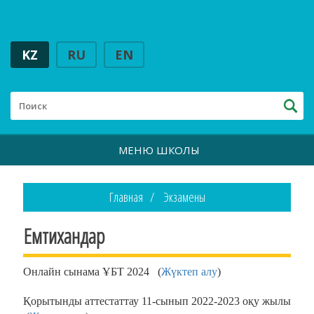
KZ
RU
EN
МЕНЮ ШКОЛЫ
Главная
Экзамены
Емтихандар
Онлайн сынама ҰБТ 2024 (
Жүктеп алу
)
Қорытынды аттестаттау 11-сынып 2022-2023 оқу жылы