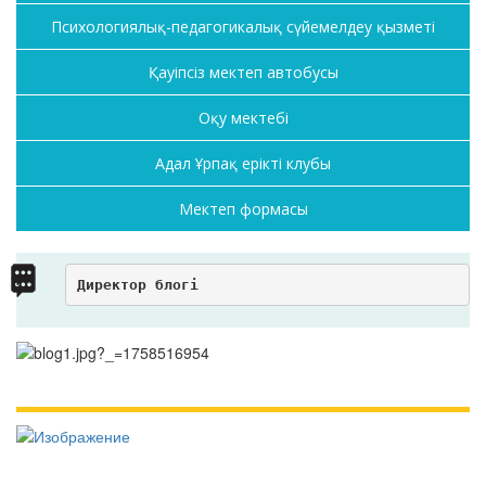
Психологиялық-педагогикалық сүйемелдеу қызметі
Қауіпсіз мектеп автобусы
Оқу мектебі
Адал Ұрпақ ерікті клубы
Мектеп формасы
Директор блогі