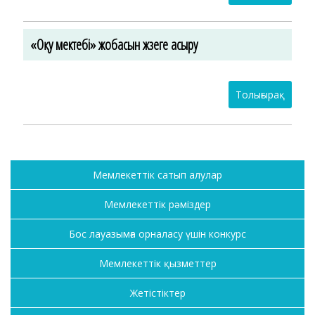
«Оқу мектебі» жобасын жүзеге асыру
Толығырақ
Мемлекеттік сатып алулар
Мемлекеттік рәміздер
Бос лауазымға орналасу үшін конкурс
Мемлекеттік қызметтер
Жетістіктер