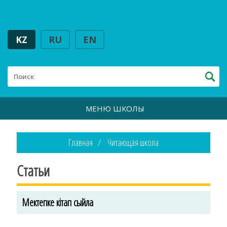
KZ
RU
EN
МЕНЮ ШКОЛЫ
Главная
Читающая школа
Статьи
Мектепке кітап сыйла