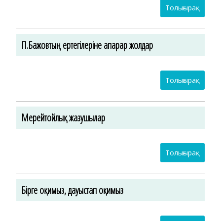
Толығырақ
П.Бажовтың ертегілеріне апарар жолдар
Толығырақ
Мерейтойлық жазушылар
Толығырақ
Бірге оқимыз, дауыстап оқимыз