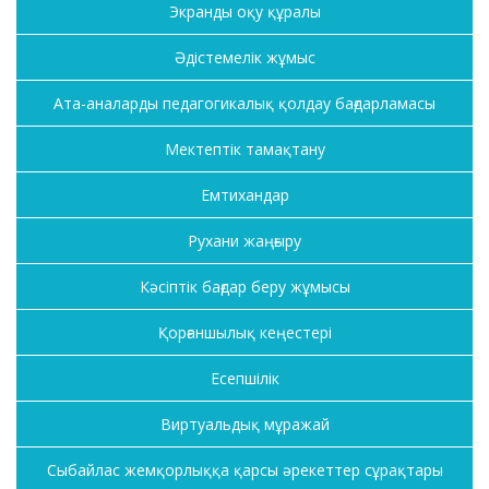
Экранды оқу құралы
Әдістемелік жұмыс
Ата-аналарды педагогикалық қолдау бағдарламасы
Мектептік тамақтану
Емтихандар
Рухани жаңғыру
Кәсіптік бағдар беру жұмысы
Қорғаншылық кеңестері
Есепшілік
Виртуальдық мұражай
Сыбайлас жемқорлыққа қарсы әрекеттер сұрақтары