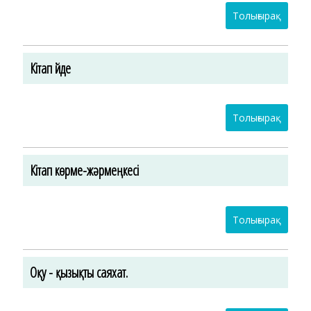
Толығырақ
Кітап үйде
Толығырақ
Кітап көрме-жәрмеңкесі
Толығырақ
Оқу - қызықты саяхат.