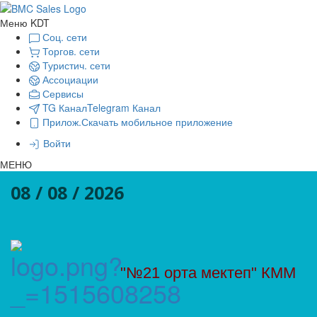
Меню KDT
Соц. сети
Торгов. сети
Туристич. сети
Ассоциации
Сервисы
TG Канал
Telegram Канал
Прилож.
Скачать мобильное приложение
Войти
МЕНЮ
08 / 08 / 2026
"№21 орта мектеп" КММ