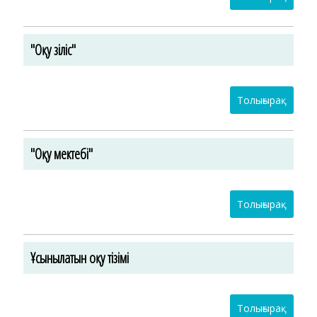
"Оқу үзіліс"
Толығырақ
"Оқу мектебі"
Толығырақ
Ұсынылатын оқу тізімі
Толығырақ