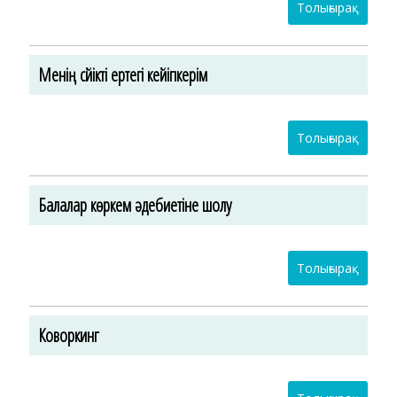
Толығырақ
Менің сүйікті ертегі кейіпкерім
Толығырақ
Балалар көркем әдебиетіне шолу
Толығырақ
Коворкинг