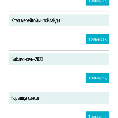
Толығырақ
Кітап мерейтойын тойлайды
Толығырақ
Библионочь-2023
Толығырақ
Ғарышқа саяхат
Толығырақ