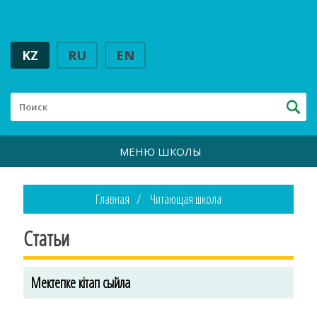
KZ
RU
EN
МЕНЮ ШКОЛЫ
Главная
Читающая школа
Статьи
Мектепке кітап сыйла