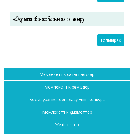
«Оқу мектебі» жобасын жүзеге асыру
Толығырақ
Мемлекеттік сатып алулар
Мемлекеттік рәміздер
Бос лауазымға орналасу үшін конкурс
Мемлекеттік қызметтер
Жетістіктер