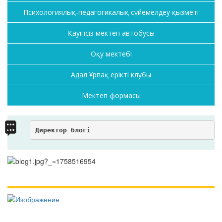
Психологиялық-педагогикалық сүйемелдеу қызметі
Қауіпсіз мектеп автобусы
Оқу мектебі
Адал Ұрпақ ерікті клубы
Мектеп формасы
Директор блогі