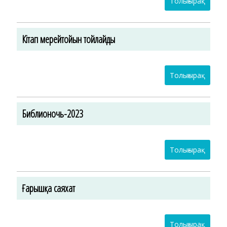
Толығырақ
Кітап мерейтойын тойлайды
Толығырақ
Библионочь-2023
Толығырақ
Ғарышқа саяхат
Толығырақ