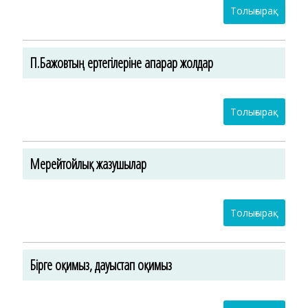
Толығырақ
П.Бажовтың ертегілеріне апарар жолдар
Толығырақ
Мерейтойлық жазушылар
Толығырақ
Бірге оқимыз, дауыстап оқимыз