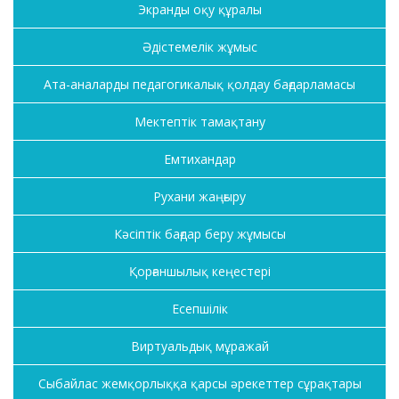
Экранды оқу құралы
Әдістемелік жұмыс
Ата-аналарды педагогикалық қолдау бағдарламасы
Мектептік тамақтану
Емтихандар
Рухани жаңғыру
Кәсіптік бағдар беру жұмысы
Қорғаншылық кеңестері
Есепшілік
Виртуальдық мұражай
Сыбайлас жемқорлыққа қарсы әрекеттер сұрақтары