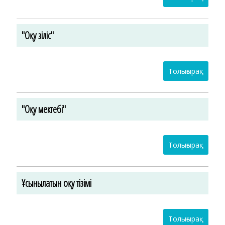
"Оқу үзіліс"
Толығырақ
"Оқу мектебі"
Толығырақ
Ұсынылатын оқу тізімі
Толығырақ