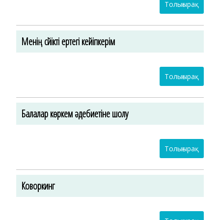
Толығырақ
Менің сүйікті ертегі кейіпкерім
Толығырақ
Балалар көркем әдебиетіне шолу
Толығырақ
Коворкинг