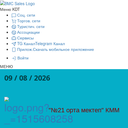
Меню KDT
Соц. сети
Торгов. сети
Туристич. сети
Ассоциации
Сервисы
TG Канал
Telegram Канал
Прилож.
Скачать мобильное приложение
Войти
МЕНЮ
09 / 08 / 2026
"№21 орта мектеп" КММ