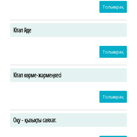
Толығырақ
Кітап үйде
Толығырақ
Кітап көрме-жәрмеңкесі
Толығырақ
Оқу - қызықты саяхат.