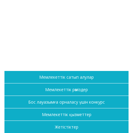
Мемлекеттік сатып алулар
Мемлекеттік рәміздер
Бос лауазымға орналасу үшін конкурс
Мемлекеттік қызметтер
Жетістіктер