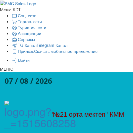
Меню KDT
Соц. сети
Торгов. сети
Туристич. сети
Ассоциации
Сервисы
TG Канал
Telegram Канал
Прилож.
Скачать мобильное приложение
Войти
МЕНЮ
07 / 08 / 2026
"№21 орта мектеп" КММ