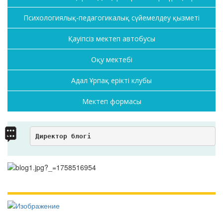
Психологиялық-педагогикалық сүйемелдеу қызметі
Қауіпсіз мектеп автобусы
Оқу мектебі
Адал Ұрпақ ерікті клубы
Мектеп формасы
Директор блогі