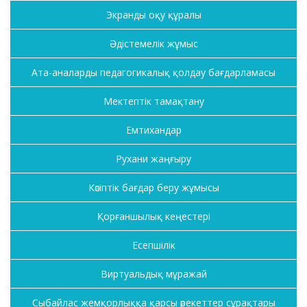
Экранды оқу құралы
Әдістемелік жұмыс
Ата-аналарды педагогикалық қолдау бағдарламасы
Мектептік тамақтану
Емтихандар
Рухани жаңғыру
Кәсіптік бағдар беру жұмысы
Қорғаншылық кеңестері
Есепшілік
Виртуальдық мұражай
Сыбайлас жемқорлыққа қарсы әрекеттер сұрақтары